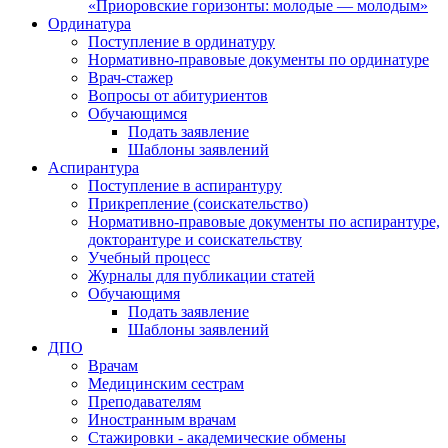
«Приоровские горизонты: молодые — молодым»
Ординатура
Поступление в ординатуру
Нормативно-правовые документы по ординатуре
Врач-стажер
Вопросы от абитуриентов
Обучающимся
Подать заявление
Шаблоны заявлений
Аспирантура
Поступление в аспирантуру
Прикрепление (соискательство)
Нормативно-правовые документы по аспирантуре,
докторантуре и соискательству
Учебный процесс
Журналы для публикации статей
Обучающимя
Подать заявление
Шаблоны заявлений
ДПО
Врачам
Медицинским сестрам
Преподавателям
Иностранным врачам
Стажировки - академические обмены