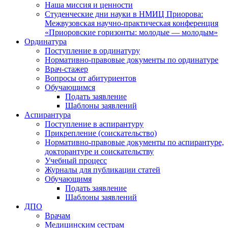
Наша миссия и ценности
Студенческие дни науки в НМИЦ Приорова:
Межвузовская научно-практическая конференция
«Приоровские горизонты: молодые — молодым»
Ординатура
Поступление в ординатуру
Нормативно-правовые документы по ординатуре
Врач-стажер
Вопросы от абитуриентов
Обучающимся
Подать заявление
Шаблоны заявлений
Аспирантура
Поступление в аспирантуру
Прикрепление (соискательство)
Нормативно-правовые документы по аспирантуре,
докторантуре и соискательству
Учебный процесс
Журналы для публикации статей
Обучающимя
Подать заявление
Шаблоны заявлений
ДПО
Врачам
Медицинским сестрам