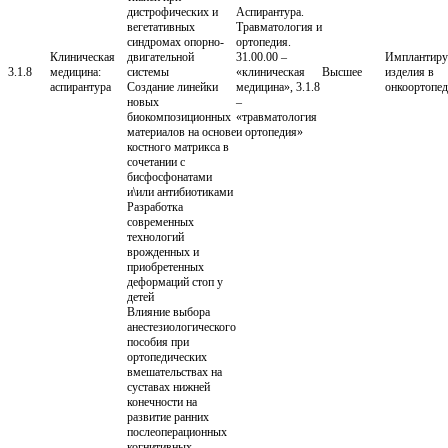
дистрофических и
Аспирантура.
вегетативных
Травматология и
синдромах опорно-
ортопедия.
Клиническая
двигательной
31.00.00 –
Имплантир
3.1.8
медицина:
системы
«клиническая
Высшее
изделия в
аспирантура
Создание линейки
медицина», 3.1.8
онкоортопед
новых
–
биокомпозиционных
«травматология
материалов на основе
и ортопедия»
костного матрикса в
сочетании с
бисфосфонатами
и\или антибиотиками
Разработка
современных
технологий
врожденных и
приобретенных
деформаций стоп у
детей
Влияние выбора
анестезиологического
пособия при
ортопедических
вмешательствах на
суставах нижней
конечности на
развитие ранних
послеоперационных
когнитивных