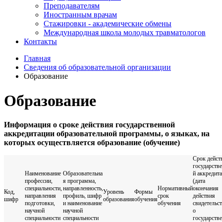
Преподавателям
Иностранным врачам
Стажировки - академические обмены
Международная школа молодых травматологов
Контакты
Главная
Сведения об образовательной организации
Образование
Образование
Информация о сроке действия государственной
аккредитации образовательной программы, о языках, на
которых осуществляется образование (обучение)
Срок дейст
государств
Наименование
Образовательна
й аккредит
профессии,
я программа,
(дата
специальности,
направленность,
Нормативный
окончания
Код,
Уровень
Формы
направления
профиль, шифр
срок
действия
шифр
образования
обучения
подготовки,
и наименование
обучения
свидетельс
научной
научной
о
специальности
специальности
государств