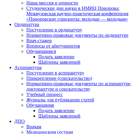
Наша миссия и ценности
Студенческие дни науки в НМИЦ Приорова:
Межвузовская научно-практическая конференция
«Приоровские горизонты: молодые — молодым»
Ординатура
Поступление в ординатуру
Нормативно-правовые документы по ординатуре
Врач-стажер
Вопросы от абитуриентов
Обучающимся
Подать заявление
Шаблоны заявлений
Аспирантура
Поступление в аспирантуру
Прикрепление (соискательство)
Нормативно-правовые документы по аспирантуре,
докторантуре и соискательству
Учебный процесс
Журналы для публикации статей
Обучающимя
Подать заявление
Шаблоны заявлений
ДПО
Врачам
Медицинским сестрам