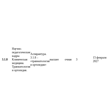
Научно-
педагогические
Аспирантура.
кадры.
3.1.8 –
15 февраля
3.1.8
Клиническая
высшее
очная
3
«травматология
2027
медицина.
и ортопедия»
Травматология
и ортопедия.