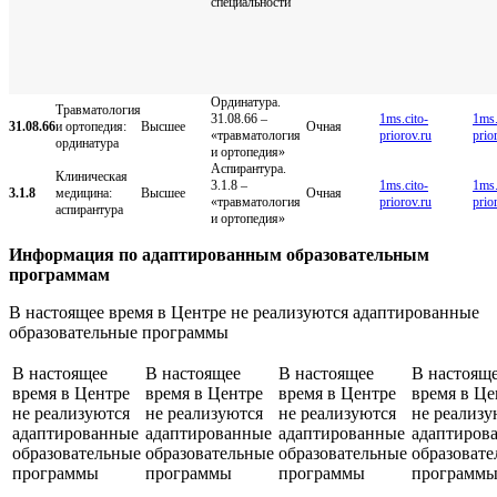
специальности
Ординатура.
Травматология
31.08.66 –
1ms.cito-
1ms.
31.08.66
и ортопедия:
Высшее
Очная
«травматология
priorov.ru
prio
ординатура
и ортопедия»
Аспирантура.
Клиническая
3.1.8 –
1ms.cito-
1ms.
3.1.8
медицина:
Высшее
Очная
«травматология
priorov.ru
prio
аспирантура
и ортопедия»
Информация по адаптированным образовательным
программам
В настоящее время в Центре не реализуются адаптированные
образовательные программы
В настоящее
В настоящее
В настоящее
В настоящ
время в Центре
время в Центре
время в Центре
время в Це
не реализуются
не реализуются
не реализуются
не реализу
адаптированные
адаптированные
адаптированные
адаптиров
образовательные
образовательные
образовательные
образоват
программы
программы
программы
программ