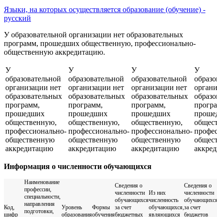
Языки, на которых осуществляется образование (обучение) -
русский
У образовательной организации нет образовательных
программ, прошедших общественную, профессионально-
общественную аккредитацию.
У
У
У
У
образовательной
образовательной
образовательной
образо
организации нет
организации нет
организации нет
органи
образовательных
образовательных
образовательных
образо
программ,
программ,
программ,
прогр
прошедших
прошедших
прошедших
проше
общественную,
общественную,
общественную,
общес
профессионально-
профессионально-
профессионально-
профе
общественную
общественную
общественную
общес
аккредитацию
аккредитацию
аккредитацию
аккре
Информация о численности обучающихся
Наименование
Сведения о
Сведения о
профессии,
численности
Из них
численности
специальности,
обучающихся
численность
обучающихс
направления
Код,
Уровень
Формы
за счет
обучающихся,
за счет
подготовки,
шифр
образования
обучения
бюджетных
являющихся
бюджетов