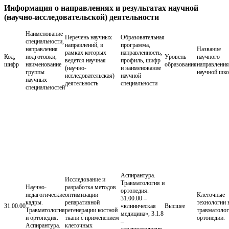
Информация о направлениях и результатах научной
(научно-исследовательской) деятельности
Наименование
Перечень научных
Образовательная
специальности,
направлений, в
программа,
направления
Название
рамках которых
направленность,
Код,
подготовки,
Уровень
научного
ведется научная
профиль, шифр
шифр
наименование
образования
направления
(научно-
и наименование
группы
научной шк
исследовательская)
научной
научных
деятельность
специальности
специальностей
Аспирантура.
Исследование и
Травматология и
Научно-
разработка методов
ортопедия.
педагогические
оптимизации
Клеточные
31.00.00 –
кадры.
репаративной
технологии 
31.00.00
«клиническая
Высшее
Травматология
регенерации костной
травматолог
медицина», 3.1.8
и ортопедия.
ткани с применением
ортопедии.
–
Аспирантура.
клеточных