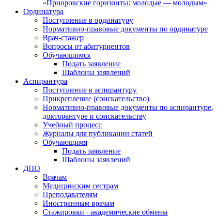
«Приоровские горизонты: молодые — молодым»
Ординатура
Поступление в ординатуру
Нормативно-правовые документы по ординатуре
Врач-стажер
Вопросы от абитуриентов
Обучающимся
Подать заявление
Шаблоны заявлений
Аспирантура
Поступление в аспирантуру
Прикрепление (соискательство)
Нормативно-правовые документы по аспирантуре,
докторантуре и соискательству
Учебный процесс
Журналы для публикации статей
Обучающимя
Подать заявление
Шаблоны заявлений
ДПО
Врачам
Медицинским сестрам
Преподавателям
Иностранным врачам
Стажировки - академические обмены