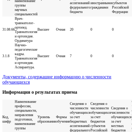
наименование
ассигнований
иностранными
субъектов
группы
федерального
гражданами
Российской
научных
бюджета
Федерации
специальностей
Врач-
травматолог-
ортопед.
31.08.66
Высшее
Очная
20
0
0
Травматология
и ортопедия.
Ординатура
Научно-
педагогические
кадры.
3.1.8
Высшее
Очная
7
0
0
Травматология
и ортопедия.
Аспирантура.
Документы, содержащие информацию о численности
обучающихся
Информация о результатах приема
Наименование
Сведения о
Сведения о
профессии,
численности
численности
Сведения о
специальности,
обучающихся
обучающихся
численности
направления
Код,
Уровень
Формы
за счет
за счет
обучающихся
подготовки,
шифр
образования
обучения
бюджетных
бюджетов
за счет
наименование
ассигнований
субъектов
местных
группы
федерального
Российской
бюджетов