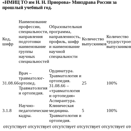
«НМИЦ ТО им Н. Н. Приорова» Минздрава России за
прошлый учебный год.
Наименование
профессии,
Образовательная
специальности,
программа,
направления
направленность,
Количество
Код,
Количество
подготовки
профиль, шифр
трудоустро
шифр
выпускников
наименование
и наименование
выпускников
группы
научной
научных
специальности
специальностей
Ординатура.
Врач –
Травматология и
травматолог-
ортопедия.
31.08.66
ортопед.
25
100%
31.08.66 –
Травматология
«травматология
и ортопедия.
и ортопедия»
Аспирантура.
Научно-
Клиническая
3.1.8
педагогические
медицина.
5
100%
кадры.
Травматология и
ортопедия.
отсутствует
отсутствует
отсутствует
отсутствует
отсутствует
от