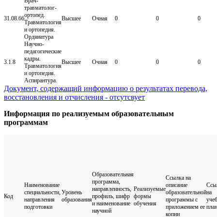
Врач-
травматолог-
ортопед.
31.08.66
Высшее
Очная
0
0
0
Травматология
и ортопедия.
Ординатура
Научно-
педагогические
кадры.
3.1.8
Высшее
Очная
0
0
0
Травматология
и ортопедия.
Аспирантура.
Документ, содержащий информацию о результатах перевода,
восстановления и отчисления - отсутсвует
Информация по реализуемым образовательным
программам
Образовательная
Ссылка на
программа,
Наименование
описание
Ссы
направленность,
Реализуемые
специальности,
Уровень
образовательной
на
Код
профиль, шифр
формы
направления
образования
программы с
уче
и наименование
обучения
подготовки
приложением ее
пла
научной
копии