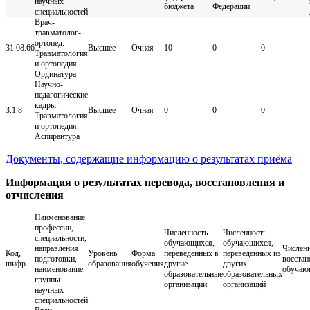
научных
бюджета
Федерации
специальностей
Врач-
травматолог-
ортопед.
31.08.66
Высшее
Очная
10
0
0
Травматология
и ортопедия.
Ординатура
Научно-
педагогические
кадры.
3.1.8
Высшее
Очная
0
0
0
Травматология
и ортопедия.
Аспирантура
Документы, содержащие информацию о результатах приёма
Информация о результатах перевода, восстановления и
отчисления
Наименование
профессии,
Численность
Численность
специальности,
обучающихся,
обучающихся,
направления
Числен
Код,
Уровень
Форма
переведенных в
переведенных из
подготовки,
восста
шифр
образования
обучения
другие
других
наименование
обучаю
образовательные
образовательных
группы
организации
организаций
научных
специальностей