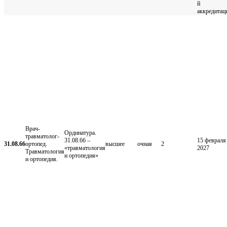
й
аккредитац
Врач-
Ординатура.
травматолог-
31.08.66 –
15 февраля
31.08.66
ортопед.
высшее
очная
2
«травматология
2027
Травматология
и ортопедия»
и ортопедия.