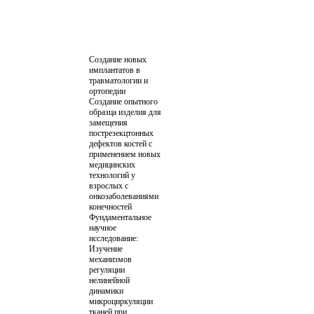
Создание новых
имплантатов в
травматологии и
ортопедии
Создание опытного
образца изделия для
замещения
пострезекцтонных
дефектов костей с
применением новых
медицинских
технологий у
взрослых с
онкозаболеваниями
конечностей
Фундаментальное
научное
исследование:
Изучение
механизмов
регуляции
нелинейной
динамики
микроциркуляции
тканей при