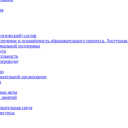
ия
огический) состав
печение и оснащённость образовательного процесса. Доступная
риальной поддержки
уги
тельность
перевода)
во
овательной организации
и
вые акты
 занятий
вательная среда
ресурсы