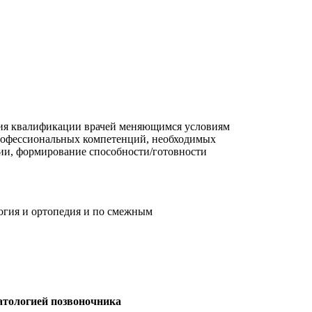
вия квалификации врачей меняющимся условиям
рофессиональных компетенций, необходимых
ии, формирование способности/готовности
логия и ортопедия и по смежным
патологией позвоночника