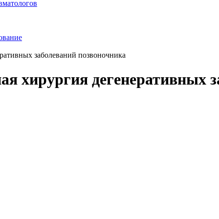
вматологов
ование
ративных заболеваний позвоночника
я хирургия дегенеративных з