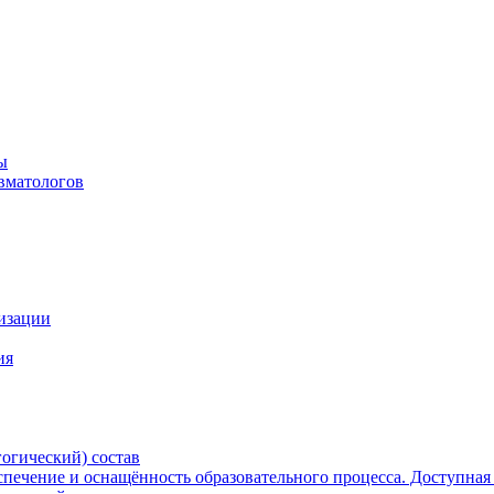
ы
вматологов
низации
ия
огический) состав
печение и оснащённость образовательного процесса. Доступная