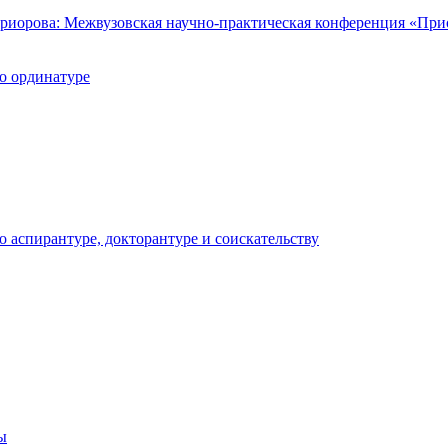
риорова: Межвузовская научно-практическая конференция «Пр
о ординатуре
аспирантуре, докторантуре и соискательству
ы