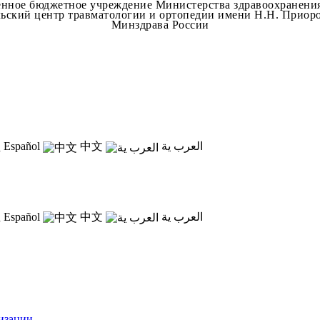
енное бюджетное учреждение Министерства здравоохранени
ский центр травматологии и ортопедии имени Н.Н. Приоро
Минздрава России
Español
中文
العرب ية
Español
中文
العرب ية
низации