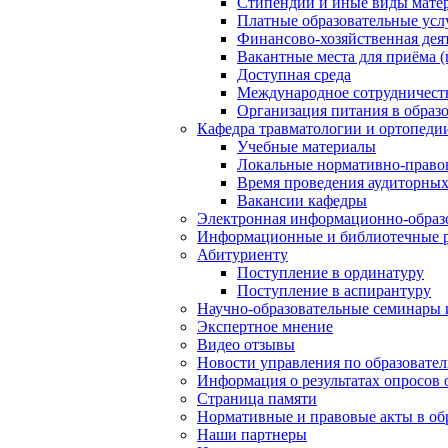
Стипендии и иные виды мате
Платные образовательные усл
Финансово-хозяйственная дея
Вакантные места для приёма (
Доступная среда
Международное сотрудничест
Организация питания в образ
Кафедра травматологии и ортопеди
Учебные материалы
Локальные нормативно-право
Время проведения аудиторных
Вакансии кафедры
Электронная информационно-образо
Информационные и библиотечные 
Абитуриенту
Поступление в ординатуру
Поступление в аспирантуру
Научно-образовательные семинары
Экспертное мнение
Видео отзывы
Новости управления по образовател
Информация о результатах опросов
Страница памяти
Нормативные и правовые акты в об
Наши партнеры