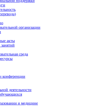
риальной поддержки
уги
тельность
перевода)
во
овательной организации
и
вые акты
 занятий
вательная среда
ресурсы
 и конференции
ьной деятельности
 обучающихся
разовании и медицине