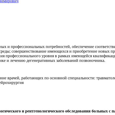
димирович
ных и профессиональных потребностей, обеспечение соответст
 среды; совершенствование имеющихся и приобретение новых п
ния профессионального уровня в рамках имеющейся квалификац
ике и лечению дегенеративных заболеваний позвоночника.
ение врачей, работающих по основной специальности: травмато
нейрохирургия
огического и рентгенологического обследования больных с 