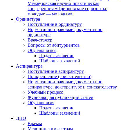
Межвузовская научно-практическая
конференция «Приоровские горизонты:
молодые — молодым»
Ординатура
Поступление в ординатуру
Нормативно-правовые документы по
ординатуре
Врач-стажер
Вопросы от абитуриентов
Обучающимся
Подать заявление
Шаблоны заявлений
Аспирантура
Поступление в аспирантуру
Прикрепление (соискательство)
Нормативно-правовые документы по
аспирантуре, докторантуре и соискательству
Учебный процесс
Журналы для публикации статей
Обучающимя
Подать заявление
Шаблоны заявлений
ДПО
Врачам
Медицинским сестрам