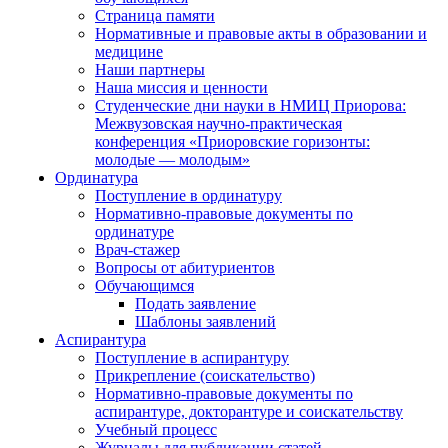
Страница памяти
Нормативные и правовые акты в образовании и
медицине
Наши партнеры
Наша миссия и ценности
Студенческие дни науки в НМИЦ Приорова:
Межвузовская научно-практическая
конференция «Приоровские горизонты:
молодые — молодым»
Ординатура
Поступление в ординатуру
Нормативно-правовые документы по
ординатуре
Врач-стажер
Вопросы от абитуриентов
Обучающимся
Подать заявление
Шаблоны заявлений
Аспирантура
Поступление в аспирантуру
Прикрепление (соискательство)
Нормативно-правовые документы по
аспирантуре, докторантуре и соискательству
Учебный процесс
Журналы для публикации статей