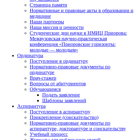
Страница памяти
Нормативные и правовые акты в образовании и
медицине
Наши партнеры
Наша миссия и ценности
Студенческие дни науки в НМИЦ Приорова:
Межвузовская научно-практическая
конференция «Приоровские горизонты:
молодые — молодым»
Ординатура
Поступление в ординатуру
Нормативно-правовые документы по
ординатуре
Врач-стажер
Вопросы от абитуриентов
Обучающимся
Подать заявление
Шаблоны заявлений
Аспирантура
Поступление в аспирантуру
Прикрепление (соискательство)
Нормативно-правовые документы по
аспирантуре, докторантуре и соискательству
Учебный процесс
Журналы для публикации статей