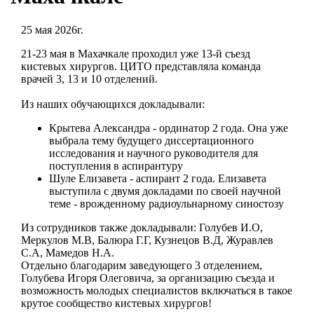
25 мая 2026г.
21-23 мая в Махачкале проходил уже 13-й съезд
кистевых хирургов. ЦИТО представляла команда
врачей 3, 13 и 10 отделений.
Из наших обучающихся докладывали:
Крытева Александра - ординатор 2 года. Она уже
выбрала тему будущего диссертационного
исследования и научного руководителя для
поступления в аспирантуру
Шуле Елизавета - аспирант 2 года. Елизавета
выступила с двумя докладами по своей научной
теме - врожденному радиоульнарному синостозу
Из сотрудников также докладывали: Голубев И.О,
Меркулов М.В, Балюра Г.Г, Кузнецов В.Д, Журавлев
С.А, Мамедов Н.А.
Отдельно благодарим заведующего 3 отделением,
Голубева Игоря Олеговича, за организацию съезда и
возможность молодых специалистов включаться в такое
крутое сообщество кистевых хирургов!