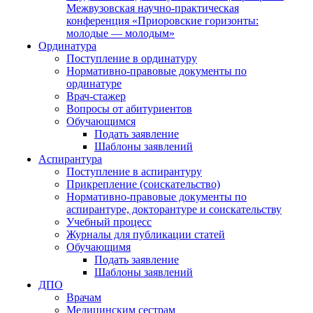
Межвузовская научно-практическая
конференция «Приоровские горизонты:
молодые — молодым»
Ординатура
Поступление в ординатуру
Нормативно-правовые документы по
ординатуре
Врач-стажер
Вопросы от абитуриентов
Обучающимся
Подать заявление
Шаблоны заявлений
Аспирантура
Поступление в аспирантуру
Прикрепление (соискательство)
Нормативно-правовые документы по
аспирантуре, докторантуре и соискательству
Учебный процесс
Журналы для публикации статей
Обучающимя
Подать заявление
Шаблоны заявлений
ДПО
Врачам
Медицинским сестрам