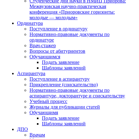
Студенческие дни науки в НМИЦ Приорова:
Межвузовская научно-практическая
конференция «Приоровские горизонты:
молодые — молодым»
Ординатура
Поступление в ординатуру
Нормативно-правовые документы по
ординатуре
Врач-стажер
Вопросы от абитуриентов
Обучающимся
Подать заявление
Шаблоны заявлений
Аспирантура
Поступление в аспирантуру
Прикрепление (соискательство)
Нормативно-правовые документы по
аспирантуре, докторантуре и соискательству
Учебный процесс
Журналы для публикации статей
Обучающимя
Подать заявление
Шаблоны заявлений
ДПО
Врачам