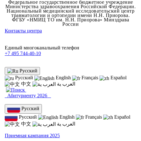
Федеральное государственное бюджетное учреждение
Министерства здравоохранения Российской Федерации.
Национальный медицинский исследовательский центр
травматологии и ортопедии имени Н.Н. Приорова.
ФГБУ «НМИЦ ТО им. Н.Н. Приорова» Минздрава
России
Контакты центра
Единый многоканальный телефон
+7 495 744-40-10
Русский
Русский
English
Français
Español
中文
العرب ية
Абитуриенту 2026
Русский
Русский
English
Français
Español
中文
العرب ية
Приемная кампания 2025