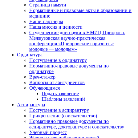
Страница памяти
Нормативные и правовые акты в образовании и
медицине
Наши партнеры
Наша миссия и ценности
Студенческие дни науки в НМИЦ Приорова:
Межвузовская научно-практическая
конференция «Приоровские горизонты:
молодые — молодым»
Ординатура
Поступление в ординатуру
Нормативно-правовые документы по
ординатуре
Врач-стажер
Вопросы от абитуриентов
Обучающимся
Подать заявление
Шаблоны заявлений
Аспирантура
Поступление в аспирантуру
Прикрепление (соискательство)
Нормативно-правовые документы по
аспирантуре, докторантуре и соискательству
Учебный процесс
Журналы для публикации статей