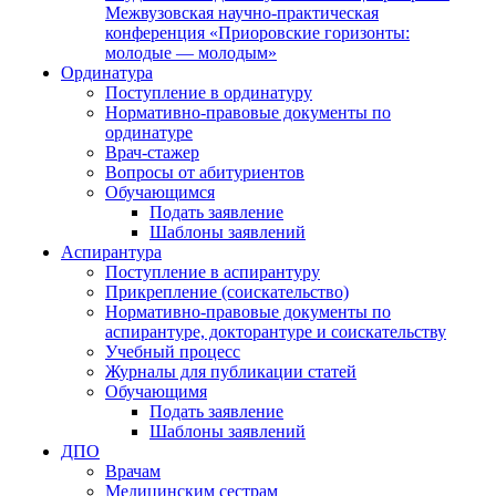
Межвузовская научно-практическая
конференция «Приоровские горизонты:
молодые — молодым»
Ординатура
Поступление в ординатуру
Нормативно-правовые документы по
ординатуре
Врач-стажер
Вопросы от абитуриентов
Обучающимся
Подать заявление
Шаблоны заявлений
Аспирантура
Поступление в аспирантуру
Прикрепление (соискательство)
Нормативно-правовые документы по
аспирантуре, докторантуре и соискательству
Учебный процесс
Журналы для публикации статей
Обучающимя
Подать заявление
Шаблоны заявлений
ДПО
Врачам
Медицинским сестрам