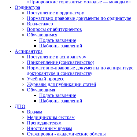
«Приоровские горизонты: молодые — молодым»
Ординатура
Поступление в ординатуру
Нормативно-правовые документы по ординатуре
Врач-стажер
Вопросы от абитуриентов
Обучающимся
Подать заявление
Шаблоны заявлений
Аспирантура
Поступление в аспирантуру
Прикрепление (соискательство)
Нормативно-правовые документы по аспирантуре,
докторантуре и соискательству
Учебный процесс
Журналы для публикации статей
Обучающимя
Подать заявление
Шаблоны заявлений
ДПО
Врачам
Медицинским сестрам
Преподавателям
Иностранным врачам
Стажировки - академические обмены