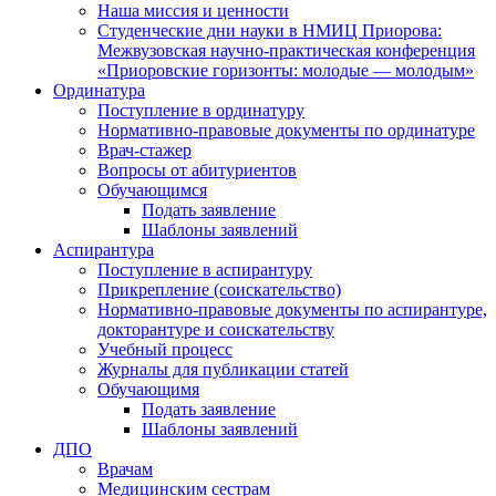
Наша миссия и ценности
Студенческие дни науки в НМИЦ Приорова:
Межвузовская научно-практическая конференция
«Приоровские горизонты: молодые — молодым»
Ординатура
Поступление в ординатуру
Нормативно-правовые документы по ординатуре
Врач-стажер
Вопросы от абитуриентов
Обучающимся
Подать заявление
Шаблоны заявлений
Аспирантура
Поступление в аспирантуру
Прикрепление (соискательство)
Нормативно-правовые документы по аспирантуре,
докторантуре и соискательству
Учебный процесс
Журналы для публикации статей
Обучающимя
Подать заявление
Шаблоны заявлений
ДПО
Врачам
Медицинским сестрам